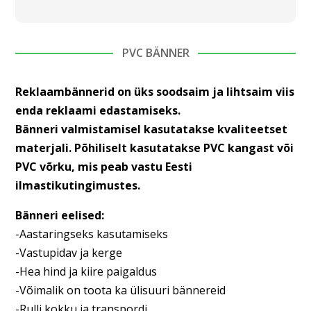
PVC BÄNNER
Reklaambännerid on üks soodsaim ja lihtsaim viis
enda reklaami edastamiseks.
Bänneri valmistamisel kasutatakse kvaliteetset
materjali. Põhiliselt kasutatakse PVC kangast või
PVC võrku, mis peab vastu Eesti
ilmastikutingimustes.
Bänneri eelised:
-Aastaringseks kasutamiseks
-Vastupidav ja kerge
-Hea hind ja kiire paigaldus
-Võimalik on toota ka ülisuuri bännereid
-Rulli kokku ja transpordi