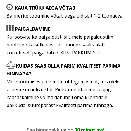
KAUA TRÜKK AEGA VÕTAB
Bännerite tootmine võtab aega üldiselt 1-­2 tööpäeva.
PAIGALDAMINE
Kui soovite ka paigaldust, siis meie paigaldustiim
hoolitseb ka selle eest, et bänner saaks alati
korrektselt paigaldatud. KÜSI PAKKUMIST!
KUIDAS SAAB OLLA PARIM KVALITEET PARIMA
HINNAGA?
Meie tootmises pole mitte ühtegi masinat, mis oleks
vanem kui neli aastat. Pidev uuendamine ja ajaga
kaasaskäimine võimaldab meil oma klientidele
pakkuda suurepärast kvaliteeti parima hinnaga.
Saa hinnapakkumine
30 minutiga
!