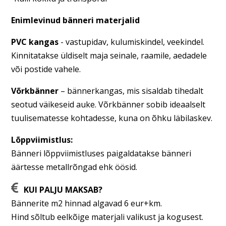
Enimlevinud bänneri materjalid
PVC kangas
­- vastupidav, kulumiskindel, veekindel.
Kinnitatakse üldiselt maja seinale, raamile, aedadele
või postide vahele.
Võrkbänner
– ­bännerkangas, mis sisaldab tihedalt
seotud väikeseid auke. Võrkbänner sobib ideaalselt
tuulisematesse kohtadesse, kuna on õhku läbilaskev.
Lõppviimistlus:
Bänneri lõppviimistluses paigaldatakse bänneri
äärtesse metallrõngad ehk öösid.
KUI PALJU MAKSAB?
Bännerite m2 hinnad algavad 6 eur+km.
Hind sõltub eelkõige materjali valikust ja kogusest.