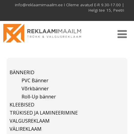
info@reklaamimaailm.ee I Oleme avatud E-R 9.30-17.00 |
Helgi tee 15, Peetri
BÄNNERID
PVC Bänner
Võrkbänner
Roll-Up bänner
KLEEBISED
TRÜKISED JA LAMINEERIMINE
VALGUSREKLAAM
VÄLIREKLAAM