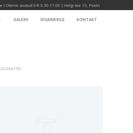
I Oleme avatud E-R 9.30-17.00 | Helgi tee 15, Peetri
GALERII
DISAINERILE
KONTAKT
Auto kleebised
Naidis7
LGUSKASTID