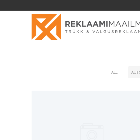
Auto kleebised
Naidis9
ALL
AUT