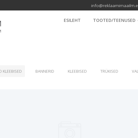
info@reklaamimaailm.ee 
ESILEHT
TOOTED/TEENUSED
Auto kleebised
Naidis8
O KLEEBISED
BANNERID
KLEEBISED
TRÜKISED
VA